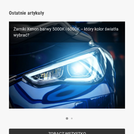
Ostatnie artykuły
Żarniki Xenon barwy 5000K i 6000K – który kolor światła
LEDowe oświetlenie samochodowe D1S – nowoczesna
wybrać?
alternatywa dla ksenonów
ZOBACZ WSZYSTKO