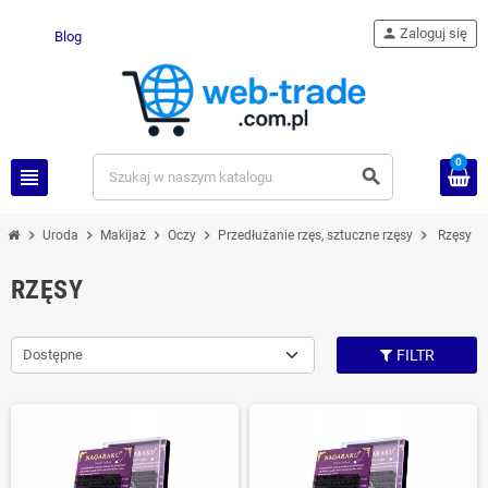
person
Zaloguj się
Blog
0
view_headline
search
chevron_right
chevron_right
chevron_right
chevron_right
chevron_right
Uroda
Makijaż
Oczy
Przedłużanie rzęs, sztuczne rzęsy
Rzęsy
RZĘSY
Dostępne
FILTR