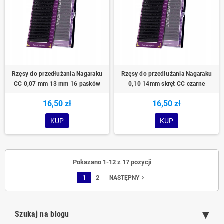
Rzęsy do przedłużania Nagaraku
Rzęsy do przedłużania Nagaraku
CC 0,07 mm 13 mm 16 pasków
0,10 14mm skręt CC czarne
16,50 zł
16,50 zł
KUP
KUP
Pokazano 1-12 z 17 pozycji
1
2
navigate_next
NASTĘPNY
Szukaj na blogu