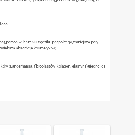
łosa.
na),pomoc w leczeniu trądziku pospolitego,zmniejsza pory
h,zwiększa absorbcję kosmetyków,
óry (Langerhansa, fibroblastów, kolagen, elastyna)ujednolica