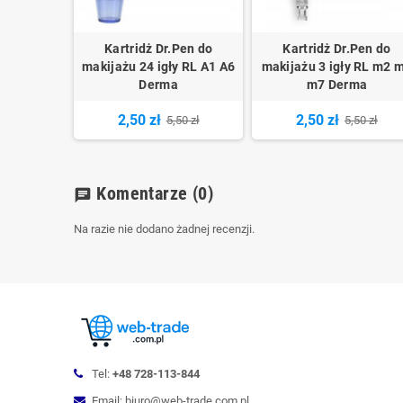
Kartridż Dr.Pen do
Kartridż Dr.Pen do
makijażu 24 igły RL A1 A6
makijażu 3 igły RL m2 
Derma
m7 Derma
2,50 zł
2,50 zł
5,50 zł
5,50 zł
Komentarze
(0)
chat
Na razie nie dodano żadnej recenzji.
Tel:
+48 728-113-844
Email: biuro@web-trade.com.pl