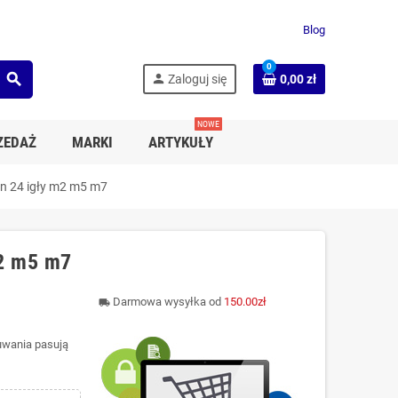
Blog
0
search
person
Zaloguj się
0,00 zł
NOWE
ZEDAŻ
MARKI
ARTYKUŁY
en 24 igły m2 m5 m7
m2 m5 m7
Darmowa wysyłka od
150.00zł
local_shipping
łuwania pasują