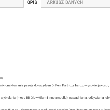
OPIS
ARKUSZ DANYCH
żu)
mikronakłuwania pasują do urządzeń Dr.Pen. Kartridże bardzo wysokiej jakości, 
ń, wybielania (meso BB Glow/Glam i inne ampułki), nawadniania, odżywiania, obk
ał certyfikat CE i dopuszczenie medyczne),sterylny (sterylizowany gazem EO, h