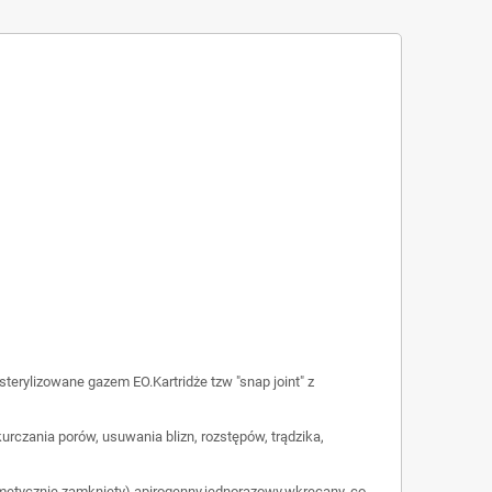
sterylizowane gazem EO.Kartridże tzw "snap joint" z
urczania porów, usuwania blizn, rozstępów, trądzika,
ermetycznie zamknięty),apirogenny,jednorazowy,wkręcany, co