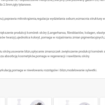
do 2.5mm,igły tytanowe.
nu),poprawia mikrokrążenia,regulacja wydzielania sebum,wzmacnia strukturę w
iększenie produkcji komórek skóry (Langerhansa, fibroblastów, kolagen, elasty
sów twarzy),ujednolica koloryt, pomaga w rozjaśnianiu zmian pigmentacyjnyc
iu skóry,usuwanie blizn,spłycanie zmarszczek zwiększenie produkcji komórek sk
sza absorbcję kosmetyków,pomaga w regeneracji i nawilżeniu skóry.
cyrkulację,pomaga w niwelowaniu rozstępów i blizn,modelowanie sylwetki.