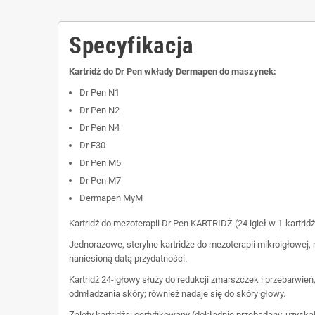
Specyfikacja
Kartridż do Dr Pen wkłady Dermapen do maszynek:
Dr Pen N1
Dr Pen N2
Dr Pen N4
Dr E30
Dr Pen M5
Dr Pen M7
Dermapen MyM
Kartridż do mezoterapii Dr Pen KARTRIDŻ (24 igieł w 1-kartrid
Jednorazowe, sterylne kartridże do mezoterapii mikroigłowej, 
naniesioną datą przydatności.
Kartridż 24-igłowy służy do redukcji zmarszczek i przebarwie
odmładzania skóry; również nadaje się do skóry głowy.
Zalety kartridża: certyfikowany (dokładnie przebadany, uzysk