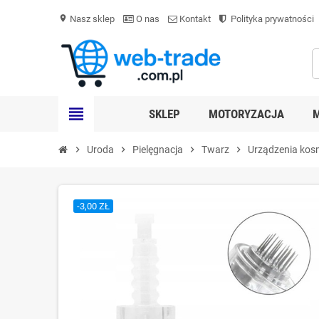
Nasz sklep
O nas
Kontakt
Polityka prywatności
location_on
view_headline
SKLEP
MOTORYZACJA
chevron_right
Uroda
chevron_right
Pielęgnacja
chevron_right
Twarz
chevron_right
Urządzenia kos
-3,00 ZŁ