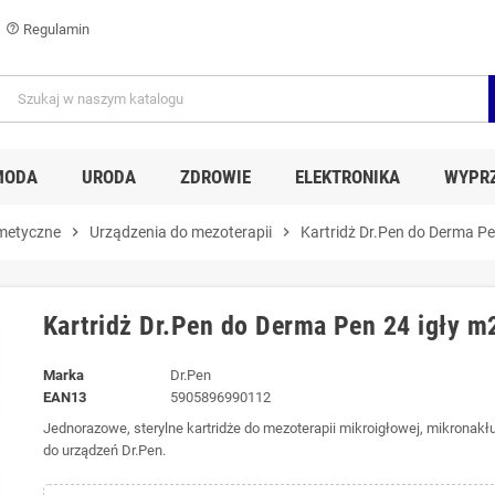
Regulamin
help_outline
MODA
URODA
ZDROWIE
ELEKTRONIKA
WYPR
metyczne
chevron_right
Urządzenia do mezoterapii
chevron_right
Kartridż Dr.Pen do Derma P
Kartridż Dr.Pen do Derma Pen 24 igły 
Marka
Dr.Pen
EAN13
5905896990112
Jednorazowe, sterylne kartridże do mezoterapii mikroigłowej, mikronak
do urządzeń Dr.Pen.