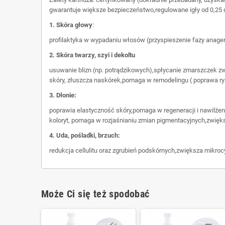
gwarantuje większe bezpieczeństwo,regulowane igły od 0,25 
1. Skóra głowy
:
profilaktyka w wypadaniu włosów (przyspieszenie fazy anage
2. Skóra twarzy, szyi i dekoltu
usuwanie blizn (np. potrądzikowych),spłycanie zmarszczek zw
skóry, złuszcza naskórek,pomaga w remodelingu ( poprawa ry
3. Dłonie:
poprawia elastyczność skóry,pomaga w regeneracji i nawilżen
koloryt, pomaga w rozjaśnianiu zmian pigmentacyjnych,zwięk
4. Uda, pośladki, brzuch:
redukcja cellulitu oraz zgrubień podskórnych,zwiększa mikro
Może Ci się też spodobać