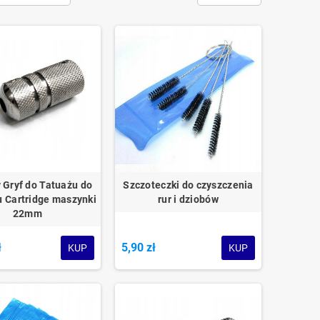
 Gryf do Tatuażu do
Szczoteczki do czyszczenia
pu Cartridge maszynki
rur i dziobów
22mm
ł
5,90 zł
KUP
KUP