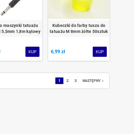
o maszynki tatuażu
Kubeczki do farby tuszu do
 5,5mm 1,8m kątowy
tatuażu M 8mm żółte 50sztuk
ł
6,99 zł
KUP
KUP
1
2
3
navigate_next
NASTĘPNY