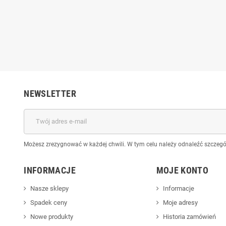
2 m5 m7
igieł m2 m5 m7
0 zł
2,50 zł
5,50 zł
5,50 zł
NEWSLETTER
Możesz zrezygnować w każdej chwili. W tym celu należy odnaleźć szczegół
INFORMACJE
MOJE KONTO
Nasze sklepy
Informacje
Spadek ceny
Moje adresy
Nowe produkty
Historia zamówień