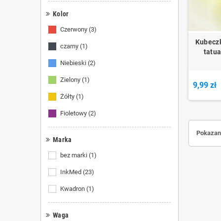
Kolor
Czerwony
(3)
Kubeczk
czarny
(1)
tatu
Niebieski
(2)
Zielony
(1)
9,99 zł
Żółty
(1)
Fioletowy
(2)
Pokazano
Marka
bez marki
(1)
InkMed
(23)
Kwadron
(1)
Waga