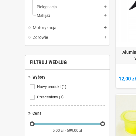
Pielęgnacja
add
Makijaż
add
Motoryzacja
add
Zdrowie
add
Alumin
FILTRUJ WEDŁUG
Wybory
12,00 z
Nowy produkt
(1)
Przeceniony
(1)
Cena
5,00 zł - 599,00 zł