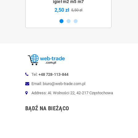
5 m7
igieł m2 m5 m7
m
2,50 zł
2,5
0 zł
5,50 zł
Tel:
+48 728-113-844
Email: biuro@web-trade.com.pl
Address: Al. Wolności 22, 42-217 Częstochowa
BĄDŹ NA BIEŻĄCO