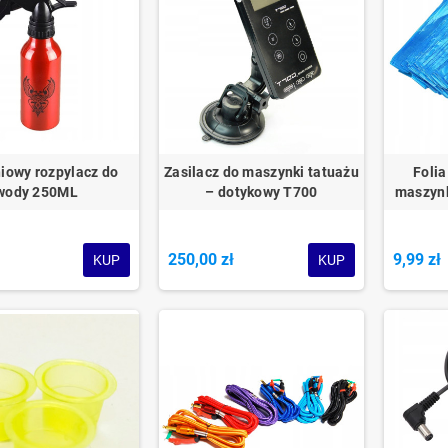
iowy rozpylacz do
Zasilacz do maszynki tatuażu
Foli
wody 250ML
– dotykowy T700
maszynk
ł
250,00 zł
9,99 zł
KUP
KUP