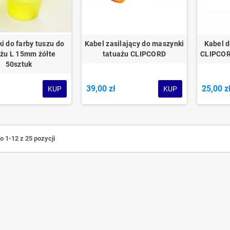
i do farby tuszu do
Kabel zasilający do maszynki
Kabel d
ażu L 15mm żółte
tatuażu CLIPCORD
CLIPCOR
50sztuk
39,00 zł
25,00 z
KUP
KUP
 1-12 z 25 pozycji