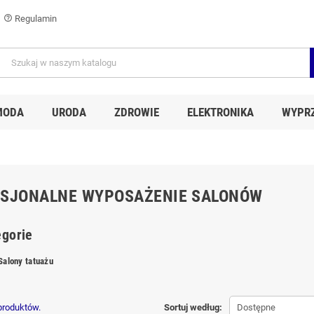
Regulamin
help_outline
MODA
URODA
ZDROWIE
ELEKTRONIKA
WYPR
ESJONALNE WYPOSAŻENIE SALONÓW
gorie
Salony tatuażu
 produktów.
Sortuj według:
Dostępne