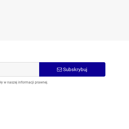
igieł m2 m5 m7
2,50 zł
5,50 zł
Subskrybuj
y w naszej informacji prawnej.