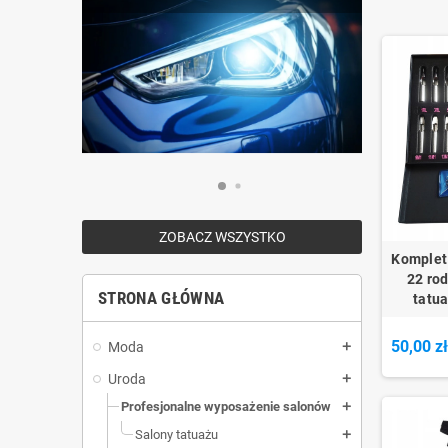
ksenonów
ZOBACZ WSZYSTKO
Komplet
22 ro
STRONA GŁÓWNA
tatua
50,00 z
Moda
add
Uroda
add
Profesjonalne wyposażenie salonów
add
Salony tatuażu
add