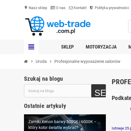
Nasz sklep
O nas
Kontakt
Polityka prywatności
location_on
view_headline
SKLEP
MOTORYZACJA
chevron_right
Uroda
chevron_right
Profesjonalne wyposażenie salonów
Szukaj na blogu
PROF
Podkate
Ostatnie artykuły
Żarniki Xenon barwy 5000K i 6000K –
LEDowe oświetlenie samochodowe D1S
który kolor światła wybrać?
Istnieje 25
– nowoczesna alternatywa dla