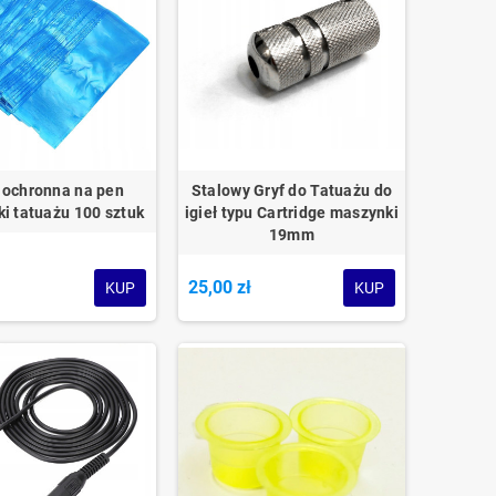
a ochronna na pen
Stalowy Gryf do Tatuażu do
i tatuażu 100 sztuk
igieł typu Cartridge maszynki
19mm
25,00 zł
KUP
KUP