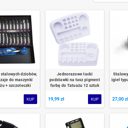
 stalowych dziobów,
Jednorazowe tacki
Stalowy
dzaje do maszynki
podstawki na tusz pigment
igieł ty
żu + szczoteczki
farbę do Tatuażu 12 sztuk
ł
19,99 zł
27,00 z
KUP
KUP