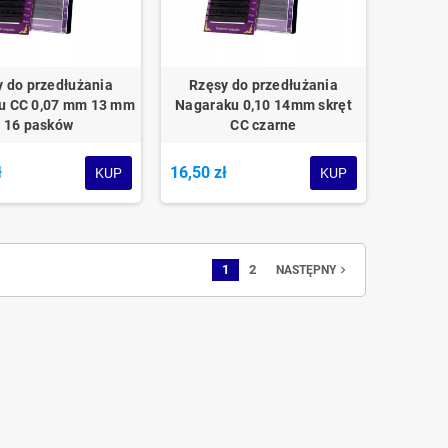
 do przedłużania
Rzęsy do przedłużania
u CC 0,07 mm 13 mm
Nagaraku 0,10 14mm skręt
16 pasków
CC czarne
ł
16,50 zł
KUP
KUP
1
2
navigate_next
NASTĘPNY