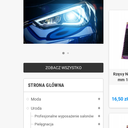
ksenonów
ZOBACZ WSZYSTKO
Rzęsy N
mm 1
STRONA GŁÓWNA
16,50 z
Moda
add
Uroda
add
Profesjonalne wyposażenie salonów
add
Pielęgnacja
add