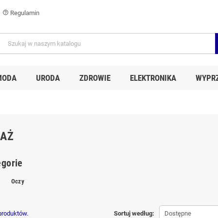
Regulamin
help_outline
MODA
URODA
ZDROWIE
ELEKTRONIKA
WYPR
JAŻ
gorie
Oczy
 produktów.
Sortuj według:
Dostępne