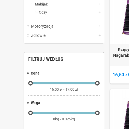
Makijaż
add
Oczy
add
Motoryzacja
add
Zdrowie
add
Rzęsy
Nagarak
FILTRUJ WEDŁUG
Cena
16,50 z
16,00 zł - 17,00 zł
Waga
0kg - 0.025kg