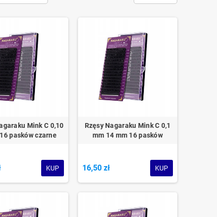
agaraku Mink C 0,10
Rzęsy Nagaraku Mink C 0,1
16 pasków czarne
mm 14 mm 16 pasków
ł
16,50 zł
KUP
KUP