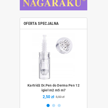
OFERTA SPECJALNA
Derma Pen 36
Kartridż Dr.Pen do Derma Pen 12
Kartridż Dr.Pe
5 m7
igieł m2 m5 m7
m
2,50 zł
2,5
0 zł
5,50 zł