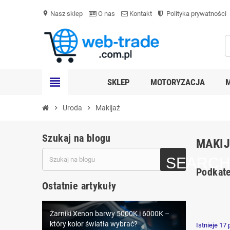
Nasz sklep
O nas
Kontakt
Polityka prywatności
location_on
view_headline
SKLEP
MOTORYZACJA
chevron_right
Uroda
chevron_right
Makijaż
Szukaj na blogu
MAKI
Podkate
Ostatnie artykuły
Żarniki Xenon barwy 5000K i 6000K –
LEDowe oświetlenie samochodowe D1S
który kolor światła wybrać?
Istnieje 17
– nowoczesna alternatywa dla