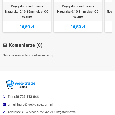
Rzęsy do przedłużania
Rzęsy do przedłużania
R
Nagaraku 0,10 15mm skręt CC
Nagaraku 0,10 8mm skręt CC
Nagar
czarne
czarne
16,50 zł
16,50 zł
Komentarze
(0)
chat
Na razie nie dodano żadnej recenzji.
Tel:
+48 728-113-844
Email: biuro@web-trade.com.pl
Address: Al. Wolności 22, 42-217 Częstochowa