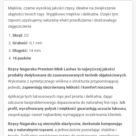
Miękkie, czarne wysokiej jakości rzęsy, idealne na zwiększenie
objętości twoich rzęs. Wyjątkowo miękkie i delikatne. Dzięki tym
rzęsom uzyskujemy naturalny efekt przedłużenia i doskonałego
zagęszczenia
Skręt:
CC
Grubość:
0,1 mm
Długość:
14 mm
16 pasków
Rzęsy Nagaraku Premium Mink Lashes to najwyższej jakości
produkty dedykowane do zaawansowanych technik objętościowych
.
Wykonane z syntetycznego włókna o strukturze przypominającej
jedwab,
zapewniają niezrównaną lekkość i komfort noszenia
.
Aplikacja tych luksusowych rzęs jest prosta i delikatna, dając
odczucie bezproblemowego dopasowania do naturalnej linii rzęs.
Ich
profil, wyrafinowany połysk i miękkość gwarantują uczucie luksusu
,
zaspokajając nawet najbardziej wymagające oczekiwania klientek.
Rzęsy Nagaraku są niezwykle elastyczne, doskonale komponując
się z naturalnymi rzęsami
, a jednocześnie pozostając stabilne i
trwałe. Delikatnie przyklejone taśmą do opakowania, umożliwiają