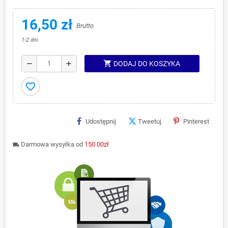
16,50 zł
Brutto
1-2 dni
shopping_cart
remove
add
DODAJ DO KOSZYKA
favorite_border
Udostępnij
Tweetuj
Pinterest
Darmowa wysyłka od
150.00zł
local_shipping