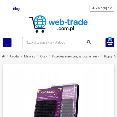
person
Zaloguj się
Blog
0
view_headline
search
chevron_right
chevron_right
chevron_right
chevron_right
chevron_right
chevron_right
Uroda
Makijaż
Oczy
Przedłużanie rzęs, sztuczne rzęsy
Rzęsy