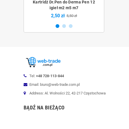
Derma Pen 36
Kartridż Dr.Pen do Derma Pen 12
Kartridż Dr.Pe
5 m7
igieł m2 m5 m7
m
2,50 zł
2,5
0 zł
5,50 zł
Tel:
+48 728-113-844
Email: biuro@web-trade.com.pl
Address: Al. Wolności 22, 42-217 Częstochowa
BĄDŹ NA BIEŻĄCO