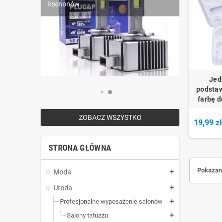
ksenonów
Jed
podstaw
farbę d
ZOBACZ WSZYSTKO
19,99 z
STRONA GŁÓWNA
Pokazano
Moda
add
Uroda
add
Profesjonalne wyposażenie salonów
add
Salony tatuażu
add