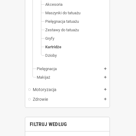
Akcesoria
Maszynki do tatuażu
Pielęgnacja tatuażu
Zestawy do tatuażu
Gryfy
Kartridże
Dzioby
Pielęgnacja
add
Makijaż
add
Motoryzacja
add
Zdrowie
add
FILTRUJ WEDŁUG