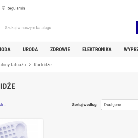
Regulamin
help_outline
MODA
URODA
ZDROWIE
ELEKTRONIKA
WYPR
alony tatuażu
chevron_right
Kartridże
IDŻE
ukt.
Sortuj według:
Dostępne