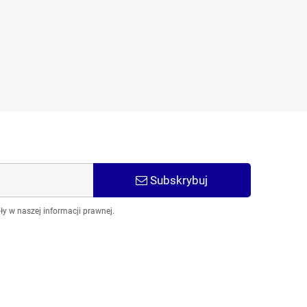
idż Dr.Pen do Derma Pen 12
igieł m2 m5 m7
2,50 zł
5,50 zł
Subskrybuj
y w naszej informacji prawnej.