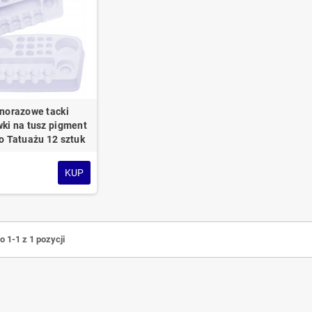
norazowe tacki
ki na tusz pigment
o Tatuażu 12 sztuk
ł
KUP
 1-1 z 1 pozycji