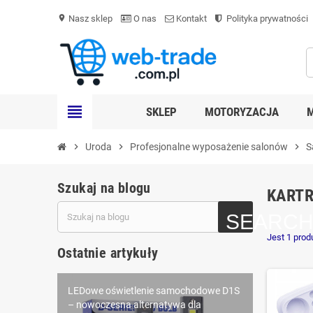
Nasz sklep
O nas
Kontakt
Polityka prywatności
location_on
view_headline
SKLEP
MOTORYZACJA
chevron_right
Uroda
chevron_right
Profesjonalne wyposażenie salonów
chevron_right
S
Szukaj na blogu
KARTR
Jest 1 prod
Ostatnie artykuły
LEDowe oświetlenie samochodowe D1S
Żarniki Xenon barwy 5000K i 6000K –
– nowoczesna alternatywa dla
który kolor światła wybrać?