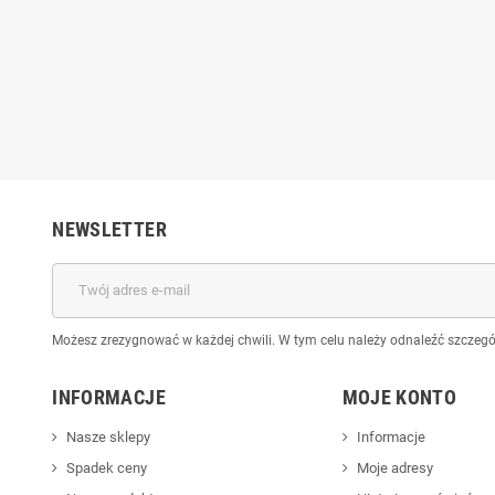
n do Derma Pen 24 igły
Kartridż Dr.Pen do Derma Pen 36
Kartr
2 m5 m7
igieł m2 m5 m7
0 zł
2,50 zł
5,50 zł
5,50 zł
NEWSLETTER
Możesz zrezygnować w każdej chwili. W tym celu należy odnaleźć szczegół
INFORMACJE
MOJE KONTO
Nasze sklepy
Informacje
Spadek ceny
Moje adresy