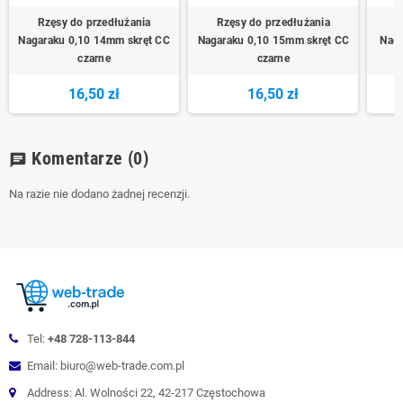
Rzęsy do przedłużania
Rzęsy do przedłużania
R
Nagaraku 0,10 14mm skręt CC
Nagaraku 0,10 15mm skręt CC
Naga
czarne
czarne
16,50 zł
16,50 zł
Komentarze
(0)
chat
Na razie nie dodano żadnej recenzji.
Tel:
+48 728-113-844
Email: biuro@web-trade.com.pl
Address: Al. Wolności 22, 42-217 Częstochowa