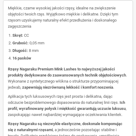
Miękkie, czarne wysokiej jakości rzęsy, idealne na zwiększenie
objętości twoich rzęs. Wyjątkowo miękkie i delikatne. Dzięki tym
rzęsom uzyskujemy naturalny efekt przedłużenia i doskonałego
zagęszczenia
Skręt:
CC
Grubość:
0,05 mm
Długość:
8 mm
16 pasków
Rzęsy Nagaraku Premium Mink Lashes to najwyższej jakości
produkty dedykowane do zaawansowanych technik objętościowych
.
Wykonane z syntetycznego włókna o strukturze przypominającej
jedwab,
zapewniają niezrównaną lekkość i komfort noszenia
.
Aplikacja tych luksusowych rzęs jest prosta i delikatna, dając
odczucie bezproblemowego dopasowania do naturalnej linii rzęs.
Ich
profil, wyrafinowany połysk i miękkość gwarantują uczucie luksusu
,
zaspokajając nawet najbardziej wymagające oczekiwania klientek.
Rzęsy Nagaraku są niezwykle elastyczne, doskonale komponując
się z naturalnymi rzęsami
, a jednocześnie pozostając stabilne i
trwałe. Delikatnie przyklejone taśmą do opakowania, umożliwiają