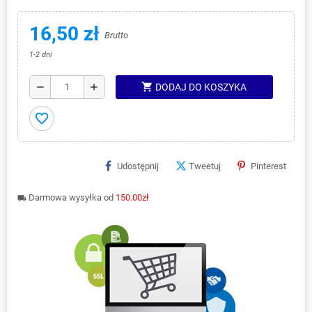
16,50 zł
Brutto
1-2 dni
shopping_cart
remove
add
DODAJ DO KOSZYKA
favorite_border
Udostępnij
Tweetuj
Pinterest
Darmowa wysyłka od
150.00zł
local_shipping