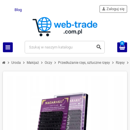
person
Zaloguj się
Blog
0
view_headline
search
chevron_right
chevron_right
chevron_right
chevron_right
chevron_right
chevron_right
Uroda
Makijaż
Oczy
Przedłużanie rzęs, sztuczne rzęsy
Rzęsy