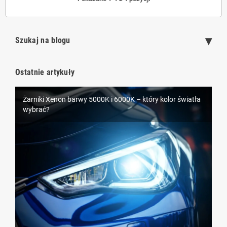
Szukaj na blogu
Ostatnie artykuły
Żarniki Xenon barwy 5000K i 6000K – który kolor światła
LEDowe oświetlenie samochodowe D1S – nowoczesna
wybrać?
alternatywa dla ksenonów