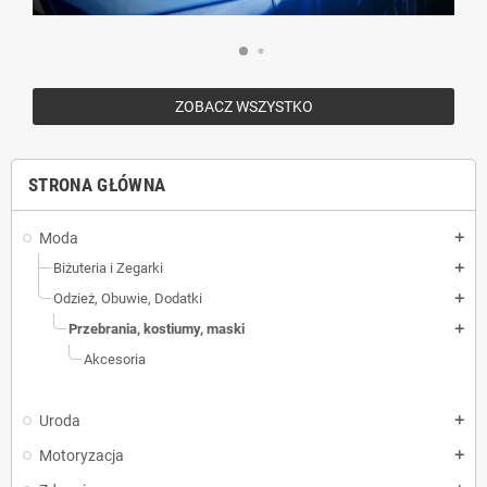
ZOBACZ WSZYSTKO
STRONA GŁÓWNA
Moda
add
Biżuteria i Zegarki
add
Odzież, Obuwie, Dodatki
add
Przebrania, kostiumy, maski
add
Akcesoria
Uroda
add
Motoryzacja
add