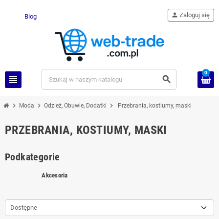
person
Zaloguj się
Blog
0
view_headline
search
chevron_right
chevron_right
chevron_right
Moda
Odzież, Obuwie, Dodatki
Przebrania, kostiumy, maski
PRZEBRANIA, KOSTIUMY, MASKI
Podkategorie
Akcesoria
Dostępne