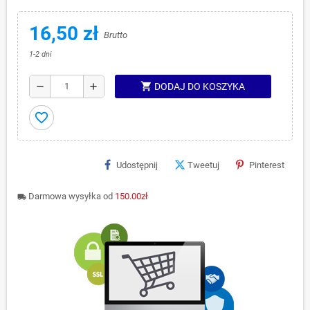
16,50 zł
Brutto
1-2 dni
shopping_cart
remove
add
DODAJ DO KOSZYKA
favorite_border
Udostępnij
Tweetuj
Pinterest
Darmowa wysyłka od
150.00zł
local_shipping