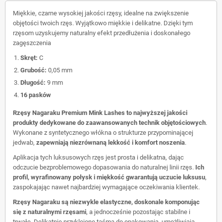
Miękkie, czarne wysokiej jakości rzęsy, idealne na zwiększenie
objętości twoich rzęs. Wyjątkowo miękkie i delikatne. Dzięki tym
rzęsom uzyskujemy naturalny efekt przedłużenia i doskonałego
zagęszczenia
Skręt:
C
Grubość:
0,05 mm
Długość:
9 mm
16 pasków
Rzęsy Nagaraku Premium Mink Lashes to najwyższej jakości
produkty dedykowane do zaawansowanych technik objętościowych
.
Wykonane z syntetycznego włókna o strukturze przypominającej
jedwab,
zapewniają niezrównaną lekkość i komfort noszenia
.
Aplikacja tych luksusowych rzęs jest prosta i delikatna, dając
odczucie bezproblemowego dopasowania do naturalnej linii rzęs.
Ich
profil, wyrafinowany połysk i miękkość gwarantują uczucie luksusu
,
zaspokajając nawet najbardziej wymagające oczekiwania klientek.
Rzęsy Nagaraku są niezwykle elastyczne, doskonale komponując
się z naturalnymi rzęsami
, a jednocześnie pozostając stabilne i
trwałe. Delikatnie przyklejone taśmą do opakowania, umożliwiają