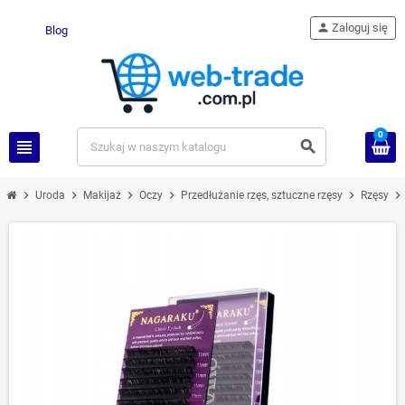
person
Zaloguj się
Blog
0
view_headline
search
chevron_right
chevron_right
chevron_right
chevron_right
chevron_right
chevron_right
Uroda
Makijaż
Oczy
Przedłużanie rzęs, sztuczne rzęsy
Rzęsy