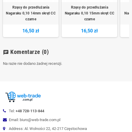
Rzęsy do przedłużania
Rzęsy do przedłużania
R
Nagaraku 0,10 14mm skręt CC
Nagaraku 0,10 15mm skręt CC
Naga
czarne
czarne
16,50 zł
16,50 zł
Komentarze
(0)
chat
Na razie nie dodano żadnej recenzji.
Tel:
+48 728-113-844
Email: biuro@web-trade.com.pl
Address: Al. Wolności 22, 42-217 Częstochowa