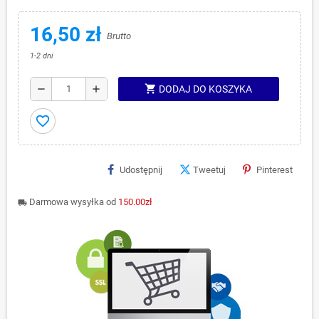
16,50 zł
Brutto
1-2 dni
shopping_cart
remove
add
DODAJ DO KOSZYKA
favorite_border
Udostępnij
Tweetuj
Pinterest
Darmowa wysyłka od
150.00zł
local_shipping