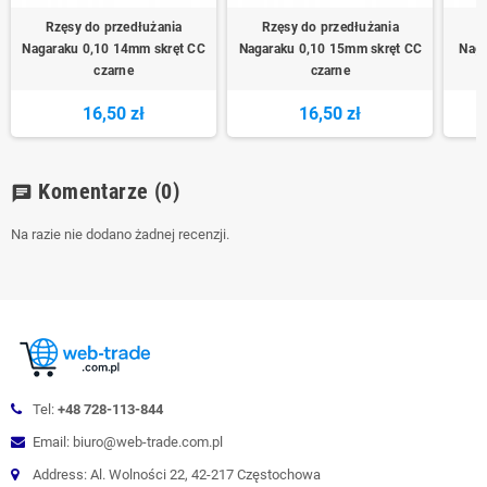
Rzęsy do przedłużania
Rzęsy do przedłużania
R
Nagaraku 0,10 14mm skręt CC
Nagaraku 0,10 15mm skręt CC
Naga
czarne
czarne
16,50 zł
16,50 zł
Komentarze
(0)
chat
Na razie nie dodano żadnej recenzji.
Tel:
+48 728-113-844
Email: biuro@web-trade.com.pl
Address: Al. Wolności 22, 42-217 Częstochowa