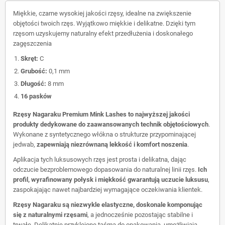
Miękkie, czarne wysokiej jakości rzęsy, idealne na zwiększenie
objętości twoich rzęs. Wyjątkowo miękkie i delikatne. Dzięki tym
rzęsom uzyskujemy naturalny efekt przedłużenia i doskonałego
zagęszczenia
Skręt:
C
Grubość:
0,1 mm
Długość:
8 mm
16 pasków
Rzęsy Nagaraku Premium Mink Lashes to najwyższej jakości
produkty dedykowane do zaawansowanych technik objętościowych
.
Wykonane z syntetycznego włókna o strukturze przypominającej
jedwab,
zapewniają niezrównaną lekkość i komfort noszenia
.
Aplikacja tych luksusowych rzęs jest prosta i delikatna, dając
odczucie bezproblemowego dopasowania do naturalnej linii rzęs.
Ich
profil, wyrafinowany połysk i miękkość gwarantują uczucie luksusu
,
zaspokajając nawet najbardziej wymagające oczekiwania klientek.
Rzęsy Nagaraku są niezwykle elastyczne, doskonale komponując
się z naturalnymi rzęsami
, a jednocześnie pozostając stabilne i
trwałe. Delikatnie przyklejone taśmą do opakowania, umożliwiają