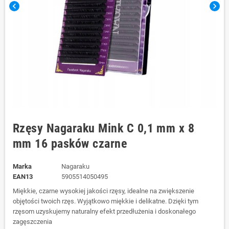
chevron_left
chevron_right
Rzęsy Nagaraku Mink C 0,1 mm x 8
mm 16 pasków czarne
Marka
Nagaraku
EAN13
5905514050495
Miękkie, czarne wysokiej jakości rzęsy, idealne na zwiększenie
objętości twoich rzęs. Wyjątkowo miękkie i delikatne. Dzięki tym
rzęsom uzyskujemy naturalny efekt przedłużenia i doskonałego
zagęszczenia