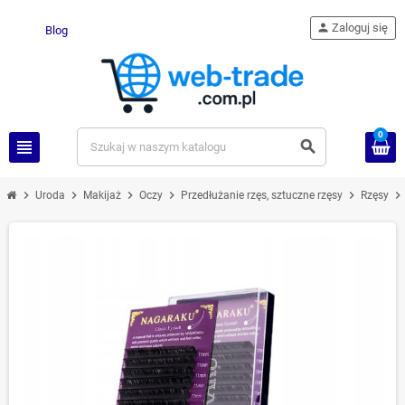
person
Zaloguj się
Blog
0
view_headline
search
chevron_right
chevron_right
chevron_right
chevron_right
chevron_right
chevron_right
Uroda
Makijaż
Oczy
Przedłużanie rzęs, sztuczne rzęsy
Rzęsy