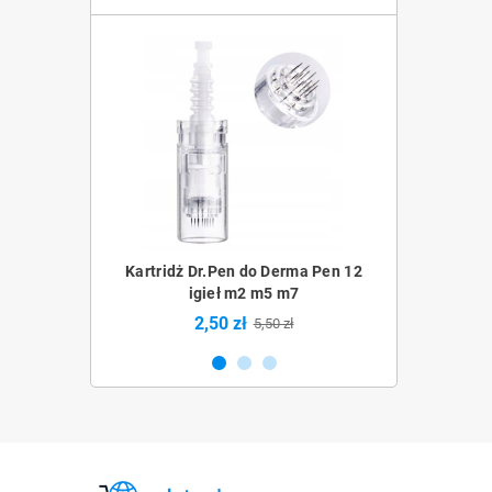
Derma Pen 36
Kartridż Dr.Pen do Derma Pen 12
Kartridż Dr.Pe
5 m7
igieł m2 m5 m7
m
2,50 zł
2,5
0 zł
5,50 zł