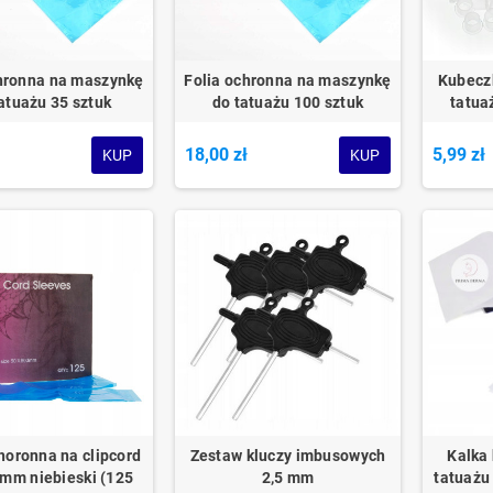
chronna na maszynkę
Folia ochronna na maszynkę
Kubeczk
atuażu 35 sztuk
do tatuażu 100 sztuk
tatua
18,00 zł
5,99 zł
KUP
KUP
horonna na clipcord
Zestaw kluczy imbusowych
Kalka
mm niebieski (125
2,5 mm
tatuażu