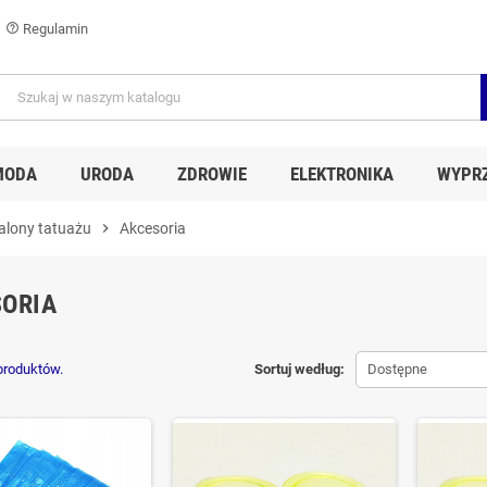
Regulamin
help_outline
MODA
URODA
ZDROWIE
ELEKTRONIKA
WYPR
alony tatuażu
chevron_right
Akcesoria
ORIA
 produktów.
Sortuj według:
Dostępne