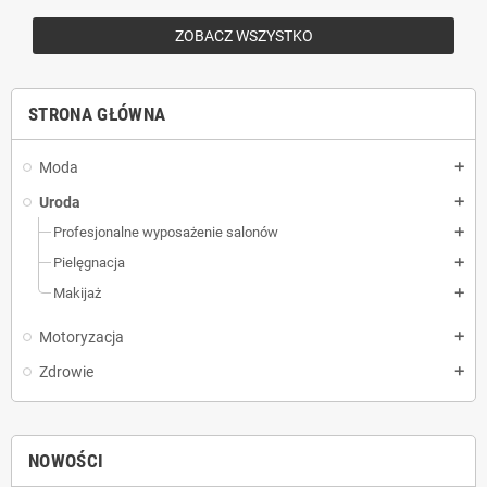
ZOBACZ WSZYSTKO
STRONA GŁÓWNA
Moda
add
Uroda
add
Profesjonalne wyposażenie salonów
add
Pielęgnacja
add
Makijaż
add
Motoryzacja
add
Zdrowie
add
NOWOŚCI