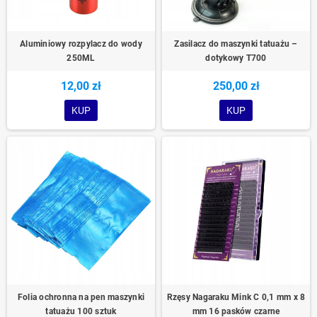
Aluminiowy rozpylacz do wody
Zasilacz do maszynki tatuażu –
250ML
dotykowy T700
12,00 zł
250,00 zł
KUP
KUP
Folia ochronna na pen maszynki
Rzęsy Nagaraku Mink C 0,1 mm x 8
tatuażu 100 sztuk
mm 16 pasków czarne