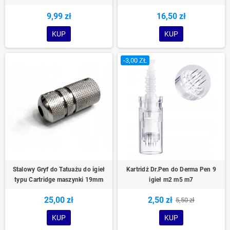
9,99 zł
16,50 zł
KUP
KUP
-3,00 ZŁ
Stalowy Gryf do Tatuażu do igieł
Kartridż Dr.Pen do Derma Pen 9
typu Cartridge maszynki 19mm
igieł m2 m5 m7
25,00 zł
2,50 zł
5,50 zł
KUP
KUP