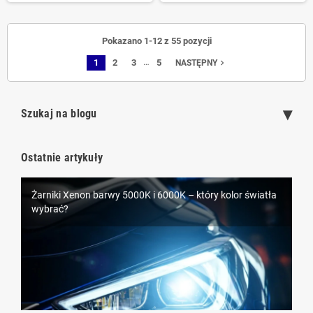
Pokazano 1-12 z 55 pozycji
…
1
2
3
5
navigate_next
NASTĘPNY
Szukaj na blogu
Ostatnie artykuły
Żarniki Xenon barwy 5000K i 6000K – który kolor światła
LEDowe oświetlenie samochodowe D1S – nowoczesna
wybrać?
alternatywa dla ksenonów