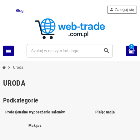
person
Zaloguj się
Blog
0
view_headline
search
chevron_right
Uroda
URODA
Podkategorie
Profesjonalne wyposażenie salonów
Pielęgnacja
Makijaż