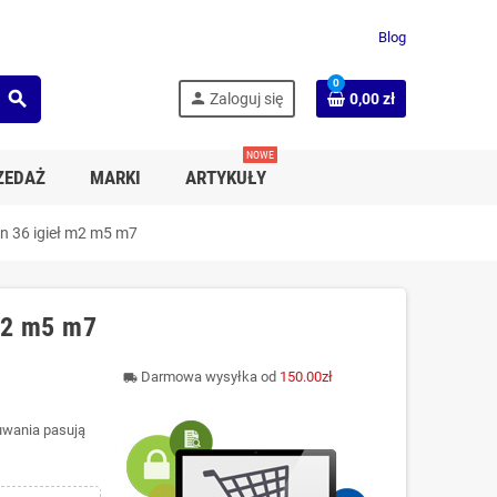
Blog
0
search
person
Zaloguj się
0,00 zł
NOWE
ZEDAŻ
MARKI
ARTYKUŁY
en 36 igieł m2 m5 m7
 m2 m5 m7
Darmowa wysyłka od
150.00zł
local_shipping
łuwania pasują