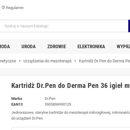
Regulamin
help_outline
MODA
URODA
ZDROWIE
ELEKTRONIKA
WYPR
metyczne
chevron_right
Urządzenia do mezoterapii
chevron_right
Kartridż Dr.Pen do Derma P
Kartridż Dr.Pen do Derma Pen 36 igieł
Marka
Dr.Pen
EAN13
5905896990129
Jednorazowe, sterylne kartridże do mezoterapii mikroigłowej, mikronak
do urządzeń Dr.Pen.