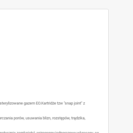
sterylizowane gazem EO.Kartridże tzw "snap joint" z
rczania porów, usuwania blizn, rozstępów, trądzika,
ermetycznie zamknięty),apirogenny,jednorazowy,wkręcany, co