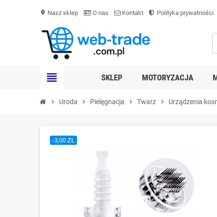
Nasz sklep
O nas
Kontakt
Polityka prywatności
location_on
view_headline
SKLEP
MOTORYZACJA
chevron_right
Uroda
chevron_right
Pielęgnacja
chevron_right
Twarz
chevron_right
Urządzenia kos
-3,00 ZŁ