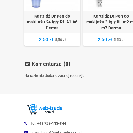
Kartridż Dr.Pen do
Kartridż Dr.Pen do
makijażu 24 igły RL A1 A6
makijażu 3 igły RL m2 
Derma
m7 Derma
2,50 zł
2,50 zł
5,50 zł
5,50 zł
Komentarze
(0)
chat
Na razie nie dodano żadnej recenzji.
Tel:
+48 728-113-844
Email: biuro@web-trade.com.pl