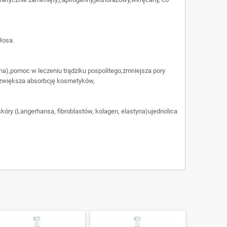
łosa.
na),pomoc w leczeniu trądziku pospolitego,zmniejsza pory
h,zwiększa absorbcję kosmetyków,
óry (Langerhansa, fibroblastów, kolagen, elastyna)ujednolica