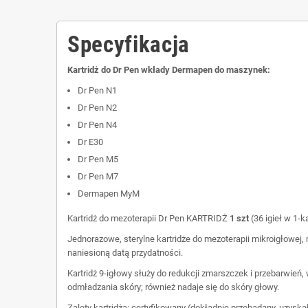
Specyfikacja
Kartridż do Dr Pen wkłady Dermapen do maszynek:
Dr Pen N1
Dr Pen N2
Dr Pen N4
Dr E30
Dr Pen M5
Dr Pen M7
Dermapen MyM
Kartridż do mezoterapii Dr Pen KARTRIDŻ
1 szt
(36 igieł w 1-ka
Jednorazowe, sterylne kartridże do mezoterapii mikroigłowej, 
naniesioną datą przydatności.
Kartridż 9-igłowy służy do redukcji zmarszczek i przebarwień
odmładzania skóry; również nadaje się do skóry głowy.
Zalety kartridża: certyfikowany (dokładnie przebadany, uzysk