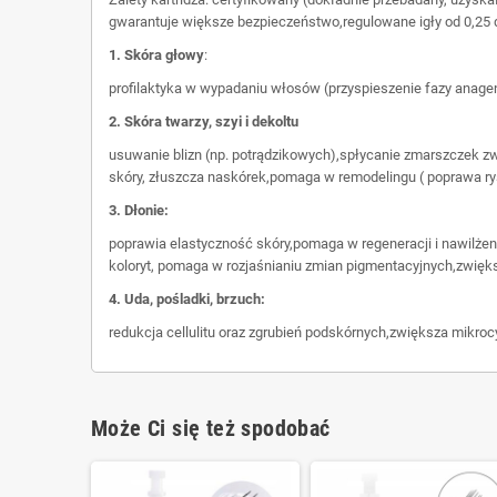
gwarantuje większe bezpieczeństwo,regulowane igły od 0,25 
1. Skóra głowy
:
profilaktyka w wypadaniu włosów (przyspieszenie fazy anage
2. Skóra twarzy, szyi i dekoltu
usuwanie blizn (np. potrądzikowych),spłycanie zmarszczek zw
skóry, złuszcza naskórek,pomaga w remodelingu ( poprawa ry
3. Dłonie:
poprawia elastyczność skóry,pomaga w regeneracji i nawilżen
koloryt, pomaga w rozjaśnianiu zmian pigmentacyjnych,zwięk
4. Uda, pośladki, brzuch:
redukcja cellulitu oraz zgrubień podskórnych,zwiększa mikro
Może Ci się też spodobać