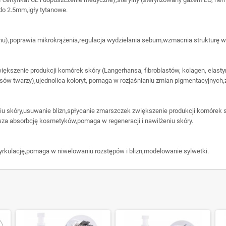
do 2.5mm,igły tytanowe.
nu),poprawia mikrokrążenia,regulacja wydzielania sebum,wzmacnia strukturę w
iększenie produkcji komórek skóry (Langerhansa, fibroblastów, kolagen, elasty
sów twarzy),ujednolica koloryt, pomaga w rozjaśnianiu zmian pigmentacyjnyc
iu skóry,usuwanie blizn,spłycanie zmarszczek zwiększenie produkcji komórek sk
sza absorbcję kosmetyków,pomaga w regeneracji i nawilżeniu skóry.
cyrkulację,pomaga w niwelowaniu rozstępów i blizn,modelowanie sylwetki.