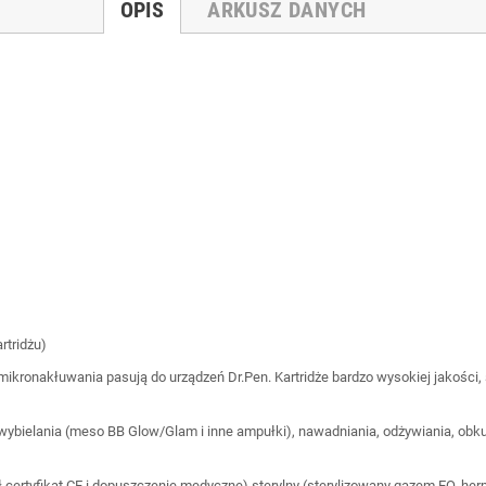
OPIS
ARKUSZ DANYCH
rtridżu)
mikronakłuwania pasują do urządzeń Dr.Pen. Kartridże bardzo wysokiej jakości, 
, wybielania (meso BB Glow/Glam i inne ampułki), nawadniania, odżywiania, obku
ał certyfikat CE i dopuszczenie medyczne),sterylny (sterylizowany gazem EO, h