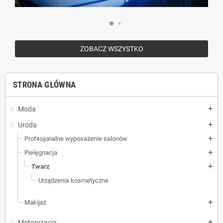
ZOBACZ WSZYSTKO
STRONA GŁÓWNA
Moda
add
Uroda
add
Profesjonalne wyposażenie salonów
add
Pielęgnacja
add
Twarz
add
Urządzenia kosmetyczne
Makijaż
add
Motoryzacja
add