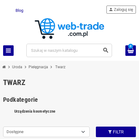
person
Zaloguj się
Blog
0
view_headline
search
chevron_right
chevron_right
chevron_right
Uroda
Pielęgnacja
Twarz
TWARZ
Podkategorie
Urządzenia kosmetyczne
Dostępne
FILTR