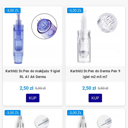
-3,00 ZŁ
-3,00 ZŁ
Kartridż Dr.Pen do makijażu 9 igieł
Kartridż Dr.Pen do Derma Pen 9
RL A1 A6 Derma
igieł m2 m5 m7
2,50 zł
2,50 zł
5,50 zł
5,50 zł
KUP
KUP
-3,00 ZŁ
-3,00 ZŁ