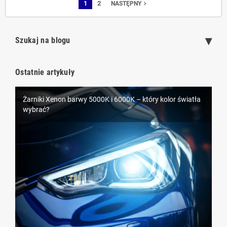
1
2
navigate_next
NASTĘPNY
Szukaj na blogu
Ostatnie artykuły
Żarniki Xenon barwy 5000K i 6000K – który kolor światła
LEDowe oświetlenie samochodowe D1S – nowoczesna
wybrać?
alternatywa dla ksenonów