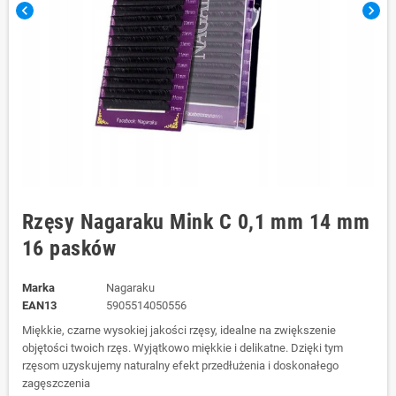
chevron_left
chevron_right
Rzęsy Nagaraku Mink C 0,1 mm 14 mm
16 pasków
Marka
Nagaraku
EAN13
5905514050556
Miękkie, czarne wysokiej jakości rzęsy, idealne na zwiększenie
objętości twoich rzęs. Wyjątkowo miękkie i delikatne. Dzięki tym
rzęsom uzyskujemy naturalny efekt przedłużenia i doskonałego
zagęszczenia