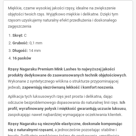
Miękkie, czarne wysokiej jakości rzęsy, idealne na zwiększenie
objętości twoich rzęs. Wyjątkowo miękkie i delikatne. Dzięki tym
rzęsom uzyskujemy naturalny efekt przedłużenia i doskonałego
zagęszczenia
Skręt:
C
Grubość:
0,1 mm
Długość:
14 mm
16 pasków
Rzęsy Nagaraku Premium Mink Lashes to najwyższej jakości
produkty dedykowane do zaawansowanych technik objętościowych
.
Wykonane z syntetycznego włókna o strukturze przypominającej
jedwab,
zapewniają niezrównaną lekkość i komfort noszenia
.
Aplikacja tych luksusowych rzęs jest prosta i delikatna, dając
odczucie bezproblemowego dopasowania do naturalnej linii rzęs.
Ich
profil, wyrafinowany połysk i miękkość gwarantują uczucie luksusu
,
zaspokajając nawet najbardziej wymagające oczekiwania klientek.
Rzęsy Nagaraku są niezwykle elastyczne, doskonale komponując
się z naturalnymi rzęsami
, a jednocześnie pozostając stabilne i
trwałe. Delikatnie przyklejone taśmą do opakowania, umożliwiają