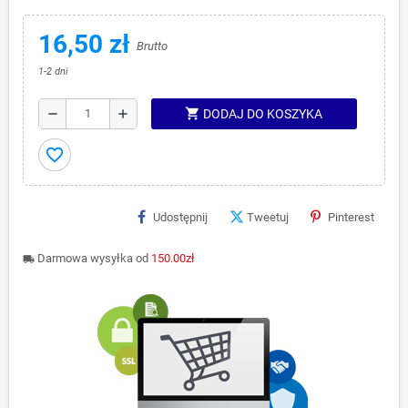
16,50 zł
Brutto
1-2 dni
shopping_cart
remove
add
DODAJ DO KOSZYKA
favorite_border
Udostępnij
Tweetuj
Pinterest
Darmowa wysyłka od
150.00zł
local_shipping