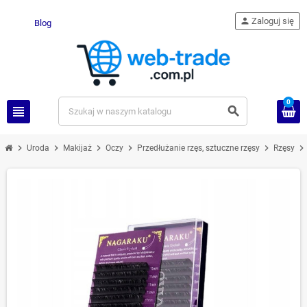
person
Zaloguj się
Blog
0
view_headline
search
chevron_right
chevron_right
chevron_right
chevron_right
chevron_right
chevron_right
Uroda
Makijaż
Oczy
Przedłużanie rzęs, sztuczne rzęsy
Rzęsy