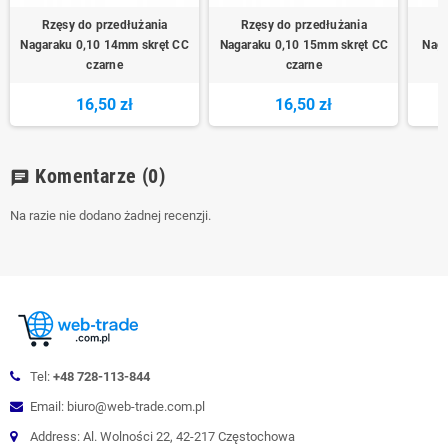
Rzęsy do przedłużania
Rzęsy do przedłużania
R
Nagaraku 0,10 14mm skręt CC
Nagaraku 0,10 15mm skręt CC
Naga
czarne
czarne
16,50 zł
16,50 zł
Komentarze
(0)
chat
Na razie nie dodano żadnej recenzji.
Tel:
+48 728-113-844
Email: biuro@web-trade.com.pl
Address: Al. Wolności 22, 42-217 Częstochowa