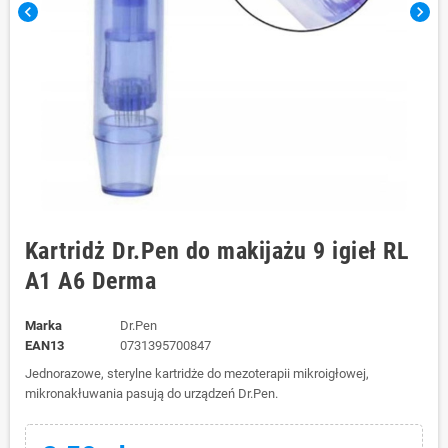
chevron_left
chevron_right
Kartridż Dr.Pen do makijażu 9 igieł RL
A1 A6 Derma
Marka
Dr.Pen
EAN13
0731395700847
Jednorazowe, sterylne kartridże do mezoterapii mikroigłowej,
mikronakłuwania pasują do urządzeń Dr.Pen.