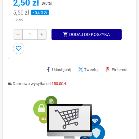
2,50 zł
Brutto
5,50 zł
- 3,00 zł
1-2 dni
shopping_cart
remove
add
DODAJ DO KOSZYKA
favorite_border
Udostępnij
Tweetuj
Pinterest
Darmowa wysyłka od
150.00zł
local_shipping