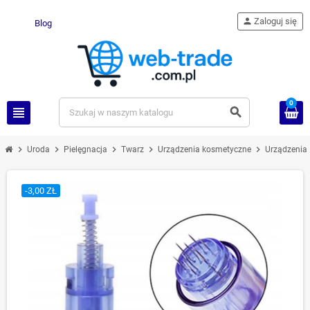
person
Zaloguj się
Blog
0
view_headline
search
chevron_right
chevron_right
chevron_right
chevron_right
chevron_right
Uroda
Pielęgnacja
Twarz
Urządzenia kosmetyczne
Urządzenia 
-3,00 ZŁ