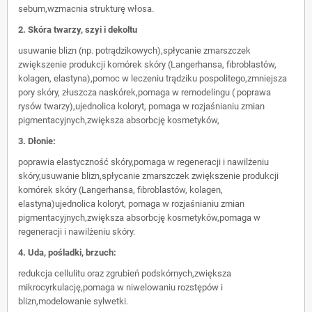
sebum,wzmacnia strukturę włosa.
2. Skóra twarzy, szyi i dekoltu
usuwanie blizn (np. potrądzikowych),spłycanie zmarszczek
zwiększenie produkcji komórek skóry (Langerhansa, fibroblastów,
kolagen, elastyna),pomoc w leczeniu trądziku pospolitego,zmniejsza
pory skóry, złuszcza naskórek,pomaga w remodelingu ( poprawa
rysów twarzy),ujednolica koloryt, pomaga w rozjaśnianiu zmian
pigmentacyjnych,zwiększa absorbcję kosmetyków,
3. Dłonie:
poprawia elastyczność skóry,pomaga w regeneracji i nawilżeniu
skóry,usuwanie blizn,spłycanie zmarszczek zwiększenie produkcji
komórek skóry (Langerhansa, fibroblastów, kolagen,
elastyna)ujednolica koloryt, pomaga w rozjaśnianiu zmian
pigmentacyjnych,zwiększa absorbcję kosmetyków,pomaga w
regeneracji i nawilżeniu skóry.
4. Uda, pośladki, brzuch:
redukcja cellulitu oraz zgrubień podskórnych,zwiększa
mikrocyrkulację,pomaga w niwelowaniu rozstępów i
blizn,modelowanie sylwetki.