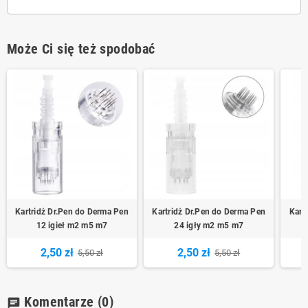
Może Ci się też spodobać
Kartridż Dr.Pen do Derma Pen
Kartridż Dr.Pen do Derma Pen
Kart
12 igieł m2 m5 m7
24 igły m2 m5 m7
2,50 zł
2,50 zł
5,50 zł
5,50 zł
Komentarze
(0)
chat