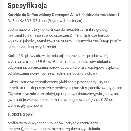
Specyfikacja
Kartridż do Dr Pen wkłady Dermapen A1 A6
Kartridż do mezoterapii
Dr Pen KARDRIDŻ
1 szt
(9 igieł w 1-kartridżu)
Jednorazowe, sterylne kartridże do mezoterapii mikroigłowej,
mikronakłuwania pasują do urządzeń Dr.Pen. Kartridże bardzo
wysokiej jakości, sterylizowane gazem EO.Kartridże tzw "snap joint" z
naniesioną datą przydatności.
Kartridż 9-igłowy służy do redukcji zmarszczek i przebarwień,
wybielania (meso BB Glow/Glam i inne ampułki), nawadniania,
odżywiania, obkurczania porów, usuwania blizn, rozstępów, trądzika,
odmładzania skóry; również nadaje się do skóry głowy.
Zalety kartridża: certyfikowany (dokładnie przebadany, uzyskał
certyfikat CE i dopuszczenie medyczne),sterylny (sterylizowany gazem
EO, hermetycznie zamknięty),apirogenny,jednorazowy,wkręcany, co
gwarantuje większe bezpieczeństwo,regulowane igły od 0,25 do
2.5mm,igły tytanowe.
1. Skóra głowy
:
profilaktyka w wypadaniu włosów (przyspieszenie fazy
anagenu),poprawia mikrokrążenia,regulacja wydzielania