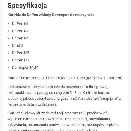
Specyfikacja
Kartridż do Dr Pen wkłady Dermapen do maszynek:
Dr Pen N1
Dr Pen N2
Dr Pen N4
Dr E30
Dr Pen M5
Dr Pen M7
Dermapen MyM
Kartridż do mezoterapii Dr Pen KARTRIDŻ
1 szt
(42 igieł w 1-kartridżu)
Jednorazowe, sterylne kartridże do mezoterapii mikroigłowej,
mikronakłuwania pasują do urządzeń Dr.Pen. Kartridże bardzo
wysokiej jakości, sterylizowane gazem EO.Kartridże tzw "snap joint" z
naniesioną datą przydatności.
Kartridż 9-igłowy służy do redukcji zmarszczek i przebarwień,
wybielania (meso BB Glow/Glam i inne ampułki), nawadniania,
odżywiania, obkurczania porów, usuwania blizn, rozstępów, trądzika,
odmładzania skóry; również nadaje się do skóry głowy.