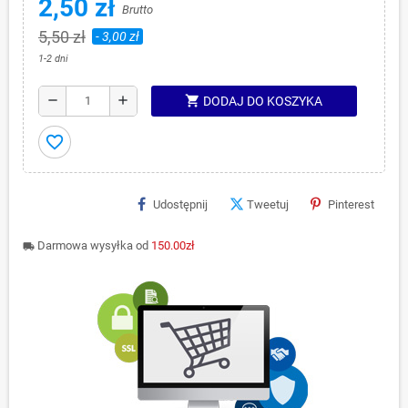
2,50 zł
Brutto
5,50 zł
- 3,00 zł
1-2 dni
shopping_cart
remove
add
DODAJ DO KOSZYKA
favorite_border
Udostępnij
Tweetuj
Pinterest
Darmowa wysyłka od
150.00zł
local_shipping