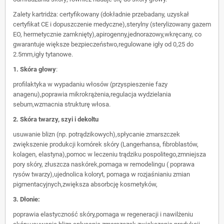
Zalety kartridża: certyfikowany (dokładnie przebadany, uzyskał
certyfikat CE i dopuszczenie medyczne),sterylny (sterylizowany gazem
EO, hermetycznie zamknięty),apirogenny,jednorazowy,wkręcany, co
gwarantuje większe bezpieczeństwo,regulowane igły od 0,25 do
2.5mm,igły tytanowe.
1. Skóra głowy
:
profilaktyka w wypadaniu włosów (przyspieszenie fazy
anagenu),poprawia mikrokrążenia,regulacja wydzielania
sebum,wzmacnia strukturę włosa.
2. Skóra twarzy, szyi i dekoltu
usuwanie blizn (np. potrądzikowych),spłycanie zmarszczek
zwiększenie produkcji komórek skóry (Langerhansa, fibroblastów,
kolagen, elastyna),pomoc w leczeniu trądziku pospolitego,zmniejsza
pory skóry, złuszcza naskórek,pomaga w remodelingu ( poprawa
rysów twarzy),ujednolica koloryt, pomaga w rozjaśnianiu zmian
pigmentacyjnych,zwiększa absorbcję kosmetyków,
3. Dłonie:
poprawia elastyczność skóry,pomaga w regeneracji i nawilżeniu