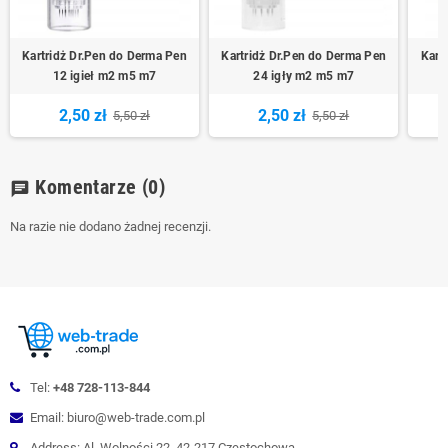
Kartridż Dr.Pen do Derma Pen
Kartridż Dr.Pen do Derma Pen
Kart
12 igieł m2 m5 m7
24 igły m2 m5 m7
2,50 zł
2,50 zł
5,50 zł
5,50 zł
Komentarze
(0)
chat
Na razie nie dodano żadnej recenzji.
Tel:
+48 728-113-844
Email: biuro@web-trade.com.pl
Address: Al. Wolności 22, 42-217 Częstochowa