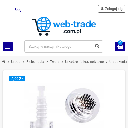
person
Zaloguj się
Blog
0
view_headline
search
chevron_right
chevron_right
chevron_right
chevron_right
chevron_right
Uroda
Pielęgnacja
Twarz
Urządzenia kosmetyczne
Urządzenia 
-3,00 ZŁ