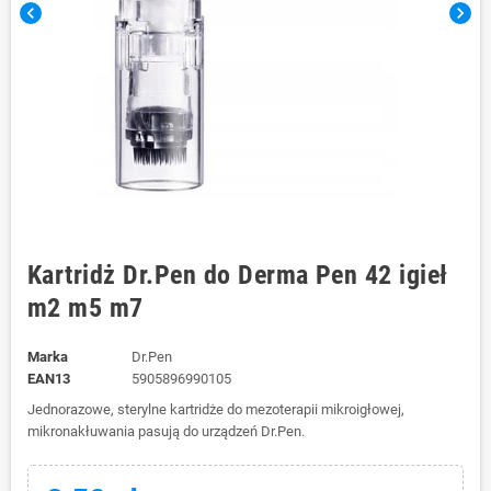
chevron_left
chevron_right
Kartridż Dr.Pen do Derma Pen 42 igieł
m2 m5 m7
Marka
Dr.Pen
EAN13
5905896990105
Jednorazowe, sterylne kartridże do mezoterapii mikroigłowej,
mikronakłuwania pasują do urządzeń Dr.Pen.