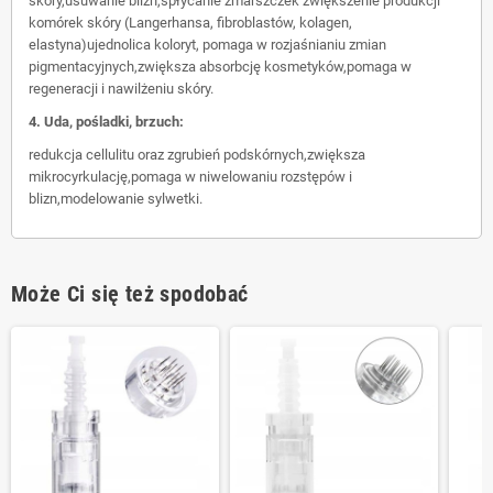
skóry,usuwanie blizn,spłycanie zmarszczek zwiększenie produkcji
komórek skóry (Langerhansa, fibroblastów, kolagen,
elastyna)ujednolica koloryt, pomaga w rozjaśnianiu zmian
pigmentacyjnych,zwiększa absorbcję kosmetyków,pomaga w
regeneracji i nawilżeniu skóry.
4. Uda, pośladki, brzuch:
redukcja cellulitu oraz zgrubień podskórnych,zwiększa
mikrocyrkulację,pomaga w niwelowaniu rozstępów i
blizn,modelowanie sylwetki.
Może Ci się też spodobać