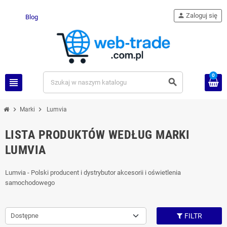
person
Zaloguj się
Blog
0
view_headline
search
chevron_right
chevron_right
Marki
Lumvia
LISTA PRODUKTÓW WEDŁUG MARKI
LUMVIA
Lumvia - Polski producent i dystrybutor akcesorii i oświetlenia
samochodowego
Dostępne
FILTR