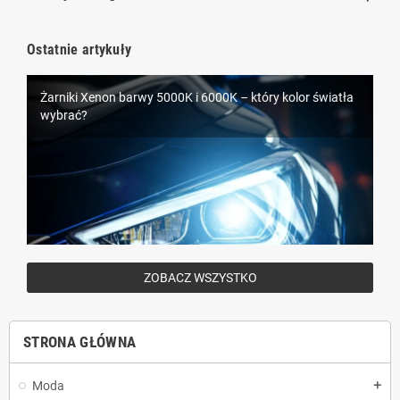
Ostatnie artykuły
Żarniki Xenon barwy 5000K i 6000K – który kolor światła
LEDowe oświetlenie samochodowe D1S – nowoczesna
wybrać?
alternatywa dla ksenonów
ZOBACZ WSZYSTKO
STRONA GŁÓWNA
Moda
add