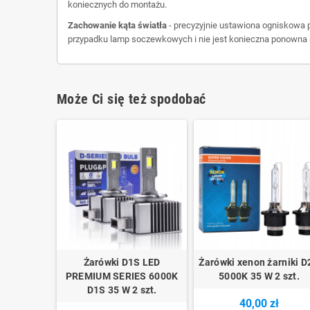
koniecznych do montażu.
Zachowanie kąta światła
- precyzyjnie ustawiona ogniskowa 
przypadku lamp soczewkowych i nie jest konieczna ponowna r
Może Ci się też spodobać
Żarówki D1S LED
Żarówki xenon żarniki D
PREMIUM SERIES 6000K
5000K 35 W 2 szt.
D1S 35 W 2 szt.
40,00 zł