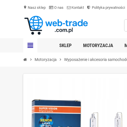
Nasz sklep
O nas
Kontakt
Polityka prywatności
location_on
view_headline
SKLEP
MOTORYZACJA
chevron_right
Motoryzacja
chevron_right
Wyposażenie i akcesoria samocho