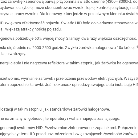
przez żarówkę ksenonową barwą przypomina światło dzienne (4300 - 8000K), do k
cydowanie szybciej może skoncentrować wzrok i lepiej kontroluje sytuację na 
sywnej pracy wzroku. Dla kierowcy, który jedzie w przeciwnym kierunku światło 
HID zwiększa efektywność pojazdu. Światło HID było do niedawna stosowane 
ą i większą atrakcyjnością pojazdu.
genowa potrzebuje 60% więcej mocy. 2 lampy, dwa razy większa oszczędność.
la się średnio na 2000-2500 godzin. Zwykła żarówka halogenowa 10x krócej.
dzaju wstrząsy.
ergii ciepła i nie nagrzewa reflektora w takim stopniu, jak żarówka halogenowa
 przetwornic, wymianie żarówek i przełożeniu przewodów elektrycznych. Wszystk
rotem poprzednie żarówki. Jeśli dokonasz sprzedaży swojego auta instalację 
ploatacji w takim stopniu, jak standardowe żarówki halogenowe.
ne na zmiany wilgotności, temperatury i wahań napięcia zasilającego.
 generacji systemów HID. Przetwornice zintegrowano z zapalnikami. Połączen
zających system HID przed uszkodzeniem i zwiększających żywotność żarówek