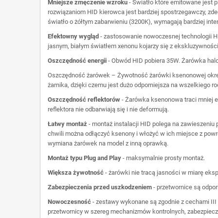
Mniejsze zmęczenie wzroku
- Światło które emitowane jest 
rozwiązaniom HID kierowca jest bardziej spostrzegawczy, zde
światło o żółtym zabarwieniu (3200K), wymagają bardziej inten
Efektowny wygląd
- zastosowanie nowoczesnej technologii 
jasnym, białym światłem xenonu kojarzy się z ekskluzywności
Oszczędność energii
- Obwód HID pobiera 35W. Żarówka halo
Oszczędność żarówek – Żywotność żarówki ksenonowej okreś
żarnika, dzięki czemu jest dużo odporniejsza na wszelkiego ro
Oszczędność reflektorów
- Żarówka ksenonowa traci mniej en
reflektora nie odbarwiają się i nie deformują.
Łatwy montaż
- montaż instalacji HID polega na zawieszeniu
chwili można odłączyć ksenony i włożyć w ich miejsce z pow
wymiana żarówek na model z inną oprawką.
Montaż typu Plug and Play
- maksymalnie prosty montaż.
Większa żywotność
- żarówki nie tracą jasności w miarę eks
Zabezpieczenia przed uszkodzeniem
- przetwornice są odpor
Nowoczesność
- zestawy wykonane są zgodnie z cechami III
przetwornicy w szereg mechanizmów kontrolnych, zabezpiec