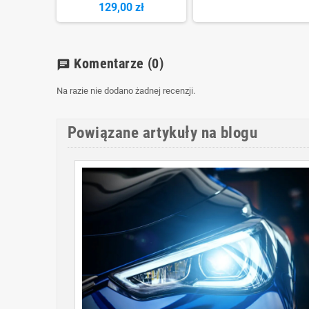
129,00 zł
Komentarze
(0)
chat
Na razie nie dodano żadnej recenzji.
Powiązane artykuły na blogu