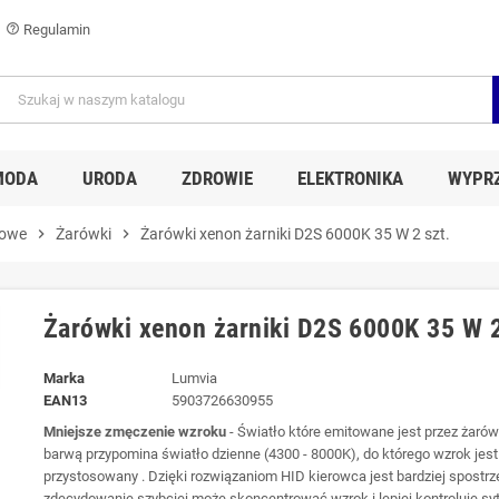
Regulamin
help_outline
MODA
URODA
ZDROWIE
ELEKTRONIKA
WYPR
dowe
chevron_right
Żarówki
chevron_right
Żarówki xenon żarniki D2S 6000K 35 W 2 szt.
Żarówki xenon żarniki D2S 6000K 35 W 2
Marka
Lumvia
EAN13
5903726630955
Mniejsze zmęczenie wzroku
- Światło które emitowane jest przez żar
barwą przypomina światło dzienne (4300 - 8000K), do którego wzrok jest 
przystosowany . Dzięki rozwiązaniom HID kierowca jest bardziej spostr
zdecydowanie szybciej może skoncentrować wzrok i lepiej kontroluje sy