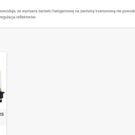
powoduje, że wymiana żarówki halogenowej na żarówkę ksenonową nie powoduje
egulacja reflektorów.
2S