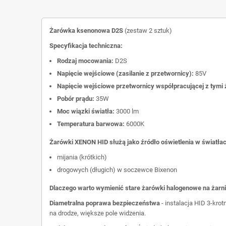
Żarówka ksenonowa D2S
(zestaw 2 sztuk)
Specyfikacja techniczna:
Rodzaj mocowania:
D2S
Napięcie wejściowe (zasilanie z przetwornicy):
85V
Napięcie wejściowe przetwornicy współpracującej z tymi
Pobór prądu:
35W
Moc wiązki światła:
3000 lm
Temperatura barwowa:
6000K
Żarówki XENON HID służą jako źródło oświetlenia w światłac
mijania (krótkich)
drogowych (długich) w soczewce Bixenon
Dlaczego warto wymienić stare żarówki halogenowe na żarn
Diametralna poprawa bezpieczeństwa
- instalacja HID 3-kr
na drodze, większe pole widzenia.