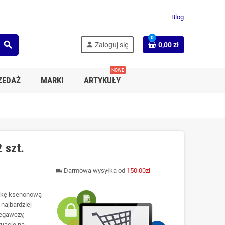
Blog
0
search
person
Zaloguj się
0,00 zł
NOWE
ZEDAŻ
MARKI
ARTYKUŁY
 szt.
Darmowa wysyłka od
150.00zł
local_shipping
ówkę ksenonową
najbardziej
zegawczy,
tuację na