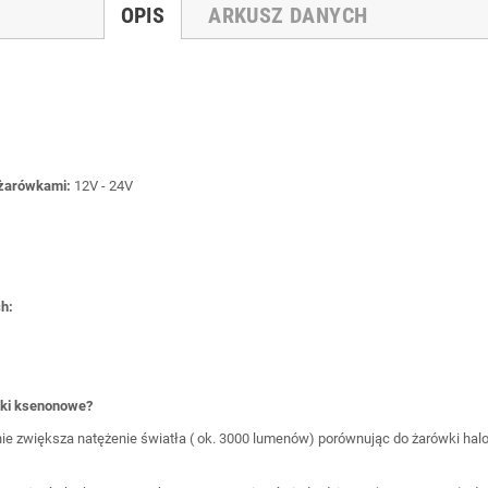
OPIS
ARKUSZ DANYCH
 żarówkami:
12V - 24V
h:
iki ksenonowe?
otnie zwiększa natężenie światła ( ok. 3000 lumenów) porównując do żarówki 