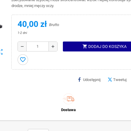
drodze, mniej męczy oczy.
40,00 zł
Brutto
1-2 dni
shopping_cart
remove
add
DODAJ DO KOSZYKA
ut_map
favorite_border
Udostępnij
Tweetuj
Dostawa