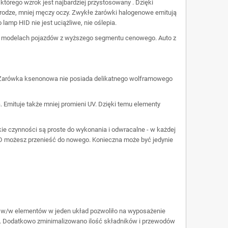
tórego wzrok jest najbardziej przystosowany . Dzięki
drodze, mniej męczy oczy. Zwykłe żarówki halogenowe emitują
lamp HID nie jest uciążliwe, nie oślepia.
w modelach pojazdów z wyższego segmentu cenowego. Auto z
 Żarówka ksenonowa nie posiada delikatnego wolframowego
. Emituje także mniej promieni UV. Dzięki temu elementy
ie czynności są proste do wykonania i odwracalne - w każdej
HID możesz przenieść do nowego. Konieczna może być jedynie
ie w/w elementów w jeden układ pozwoliło na wyposażenie
. Dodatkowo zminimalizowano ilość składników i przewodów