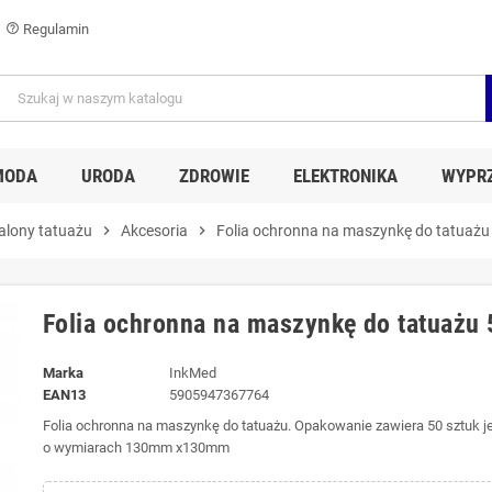
Regulamin
help_outline
MODA
URODA
ZDROWIE
ELEKTRONIKA
WYPR
alony tatuażu
chevron_right
Akcesoria
chevron_right
Folia ochronna na maszynkę do tatuażu
Folia ochronna na maszynkę do tatuażu 
Marka
InkMed
EAN13
5905947367764
Folia ochronna na maszynkę do tatuażu. Opakowanie zawiera 50 sztuk je
o wymiarach 130mm x130mm