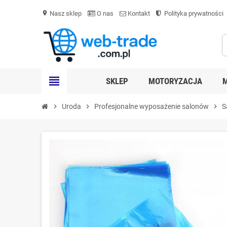
Nasz sklep
O nas
Kontakt
Polityka prywatności
location_on
view_headline
SKLEP
MOTORYZACJA
chevron_right
Uroda
chevron_right
Profesjonalne wyposażenie salonów
chevron_right
S