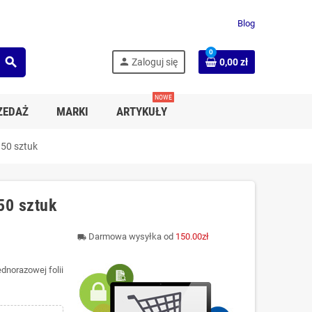
Blog
0
search
person
Zaloguj się
0,00 zł
NOWE
ZEDAŻ
MARKI
ARTYKUŁY
 50 sztuk
50 sztuk
Darmowa wysyłka od
150.00zł
local_shipping
dnorazowej folii