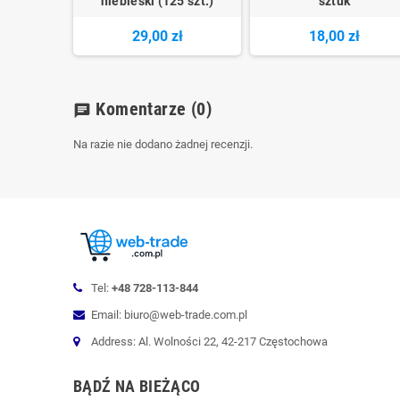
niebieski (125 szt.)
sztuk
29,00 zł
18,00 zł
Komentarze
(0)
chat
Na razie nie dodano żadnej recenzji.
Tel:
+48 728-113-844
Email: biuro@web-trade.com.pl
Address: Al. Wolności 22, 42-217 Częstochowa
BĄDŹ NA BIEŻĄCO