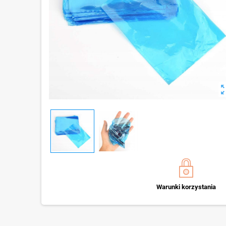
zoom_o
Warunki korzystania