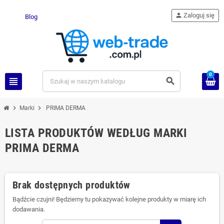
person
Zaloguj się
Blog
0
view_headline
search
chevron_right
chevron_right
Marki
PRIMA DERMA
LISTA PRODUKTÓW WEDŁUG MARKI
PRIMA DERMA
Brak dostępnych produktów
Bądźcie czujni! Będziemy tu pokazywać kolejne produkty w miarę ich
dodawania.