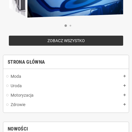
ZOBACZ WSZYSTKO
STRONA GŁÓWNA
Moda
add
Uroda
add
Motoryzacja
add
Zdrowie
add
NOWOŚCI