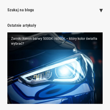
Szukaj na blogu
Ostatnie artykuły
Żarniki Xenon barwy 5000K i 6000K – który kolor światła
LEDowe oświetlenie samochodowe D1S – nowoczesna
wybrać?
alternatywa dla ksenonów