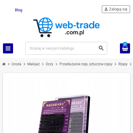
person
Zaloguj się
Blog
0
view_headline
search
chevron_right
chevron_right
chevron_right
chevron_right
chevron_right
chevron_right
Uroda
Makijaż
Oczy
Przedłużanie rzęs, sztuczne rzęsy
Rzęsy