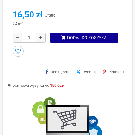
16,50 zł
Brutto
1-2 dni
shopping_cart
remove
add
DODAJ DO KOSZYKA
favorite_border
Udostępnij
Tweetuj
Pinterest
Darmowa wysyłka od
150.00zł
local_shipping