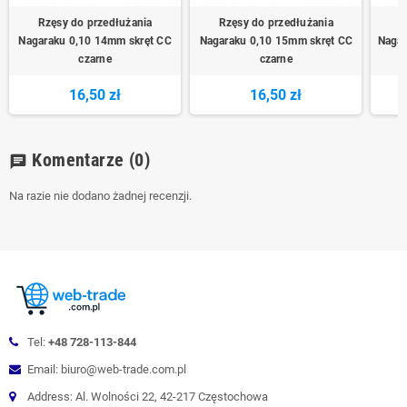
Rzęsy do przedłużania
Rzęsy do przedłużania
R
Nagaraku 0,10 14mm skręt CC
Nagaraku 0,10 15mm skręt CC
Nagar
czarne
czarne
16,50 zł
16,50 zł
Komentarze
(0)
chat
Na razie nie dodano żadnej recenzji.
Tel:
+48 728-113-844
Email: biuro@web-trade.com.pl
Address: Al. Wolności 22, 42-217 Częstochowa