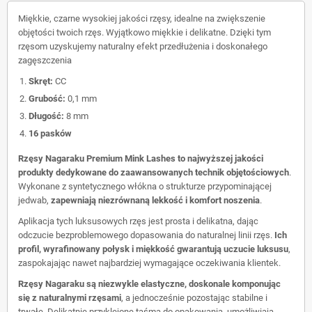
Miękkie, czarne wysokiej jakości rzęsy, idealne na zwiększenie
objętości twoich rzęs. Wyjątkowo miękkie i delikatne. Dzięki tym
rzęsom uzyskujemy naturalny efekt przedłużenia i doskonałego
zagęszczenia
Skręt:
CC
Grubość:
0,1 mm
Długość:
8 mm
16 pasków
Rzęsy Nagaraku Premium Mink Lashes to najwyższej jakości
produkty dedykowane do zaawansowanych technik objętościowych
.
Wykonane z syntetycznego włókna o strukturze przypominającej
jedwab,
zapewniają niezrównaną lekkość i komfort noszenia
.
Aplikacja tych luksusowych rzęs jest prosta i delikatna, dając
odczucie bezproblemowego dopasowania do naturalnej linii rzęs.
Ich
profil, wyrafinowany połysk i miękkość gwarantują uczucie luksusu
,
zaspokajając nawet najbardziej wymagające oczekiwania klientek.
Rzęsy Nagaraku są niezwykle elastyczne, doskonale komponując
się z naturalnymi rzęsami
, a jednocześnie pozostając stabilne i
trwałe. Delikatnie przyklejone taśmą do opakowania, umożliwiają