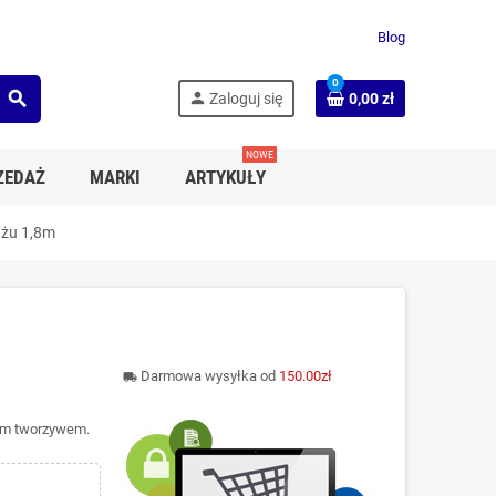
Blog
0
search
person
Zaloguj się
0,00 zł
NOWE
ZEDAŻ
MARKI
ARTYKUŁY
ażu 1,8m
Darmowa wysyłka od
150.00zł
local_shipping
nym tworzywem.