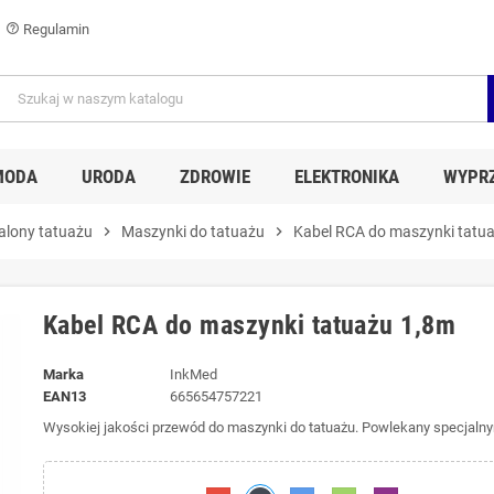
Regulamin
help_outline
MODA
URODA
ZDROWIE
ELEKTRONIKA
WYPR
alony tatuażu
chevron_right
Maszynki do tatuażu
chevron_right
Kabel RCA do maszynki tatu
Kabel RCA do maszynki tatuażu 1,8m
Marka
InkMed
EAN13
665654757221
Wysokiej jakości przewód do maszynki do tatuażu. Powlekany specjal