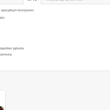
y specjalnym tworzywem.
uażu
 zapobiec pękaniu
 Czerwony