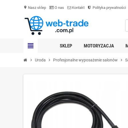
Nasz sklep
O nas
Kontakt
Polityka prywatności
location_on
view_headline
SKLEP
MOTORYZACJA
chevron_right
Uroda
chevron_right
Profesjonalne wyposażenie salonów
chevron_right
S