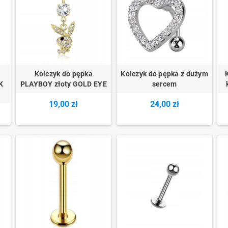
Kolczyk do pępka
Kolczyk do pępka z dużym
K
PLAYBOY złoty GOLD EYE
sercem
19,00 zł
24,00 zł