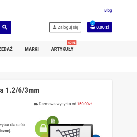
Blog
0
search
person
Zaloguj się
0,00 zł
NOWE
ZEDAŻ
MARKI
ARTYKUŁY
lka 1.2/6/3mm
Darmowa wysyłka od
150.00zł
local_shipping
 wybór dla osób
gicznej
.