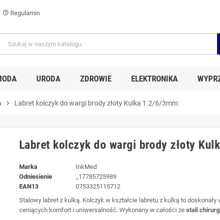
Regulamin
help_outline
MODA
URODA
ZDROWIE
ELEKTRONIKA
WYPR
a
chevron_right
Labret kolczyk do wargi brody złoty Kulka 1.2/6/3mm
Labret kolczyk do wargi brody złoty Ku
Marka
InkMed
Odniesienie
_17785725989
EAN13
0753325115712
Stalowy labret z kulką. Kolczyk w kształcie labretu z kulką to doskonały
ceniących komfort i uniwersalność. Wykonany w całości ze
stali chirur