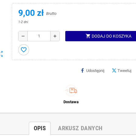
9,00 zł
Brutto
1-2 dni
shopping_cart
remove
add
DODAJ DO KOSZYKA
favorite_border
ut_map
Udostępnij
Tweetuj
Dostawa
OPIS
ARKUSZ DANYCH