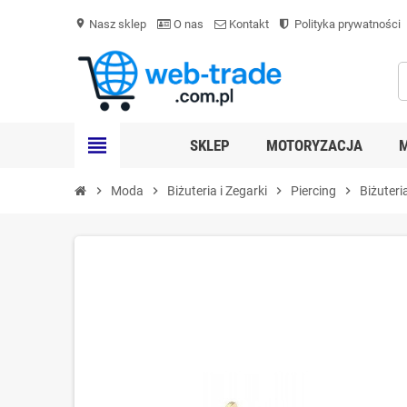
Nasz sklep
O nas
Kontakt
Polityka prywatności
location_on
view_headline
SKLEP
MOTORYZACJA
chevron_right
Moda
chevron_right
Biżuteria i Zegarki
chevron_right
Piercing
chevron_right
Biżuteri