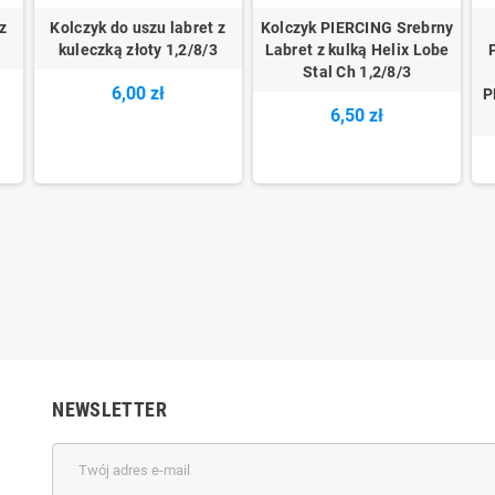
z
Kolczyk do uszu labret z
Kolczyk PIERCING Srebrny
kuleczką złoty 1,2/8/3
Labret z kulką Helix Lobe
Stal Ch 1,2/8/3
6,00 zł
P
6,50 zł
NEWSLETTER