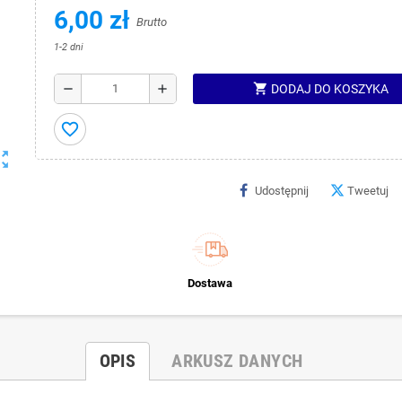
6,00 zł
Brutto
1-2 dni
shopping_cart
remove
add
DODAJ DO KOSZYKA
favorite_border
ut_map
Udostępnij
Tweetuj
Dostawa
OPIS
ARKUSZ DANYCH