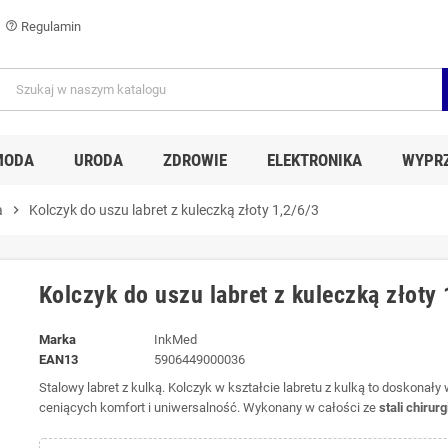
Regulamin
help_outline
MODA
URODA
ZDROWIE
ELEKTRONIKA
WYPR
a
chevron_right
Kolczyk do uszu labret z kuleczką złoty 1,2/6/3
Kolczyk do uszu labret z kuleczką złoty 
Marka
InkMed
EAN13
5906449000036
Stalowy labret z kulką. Kolczyk w kształcie labretu z kulką to doskonały
ceniących komfort i uniwersalność. Wykonany w całości ze
stali chirur