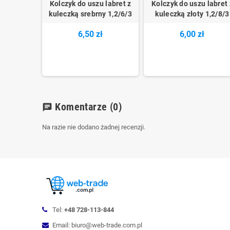
Kolczyk do uszu labret z
Kolczyk do uszu labret 
kuleczką srebrny 1,2/6/3
kuleczką złoty 1,2/8/3
6,50 zł
6,00 zł
Komentarze
(0)
chat
Na razie nie dodano żadnej recenzji.
Tel:
+48 728-113-844
Email: biuro@web-trade.com.pl