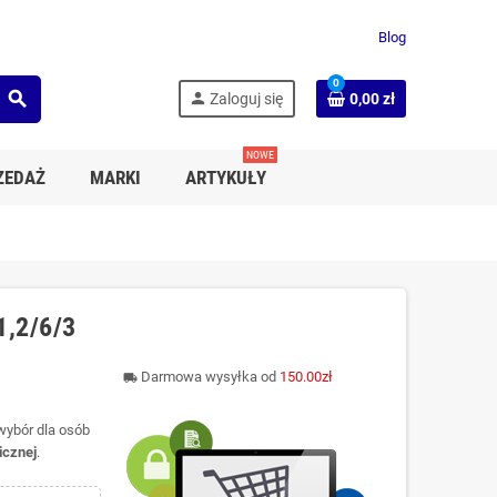
Blog
0
search
person
Zaloguj się
0,00 zł
NOWE
ZEDAŻ
MARKI
ARTYKUŁY
1,2/6/3
Darmowa wysyłka od
150.00zł
local_shipping
 wybór dla osób
gicznej
.