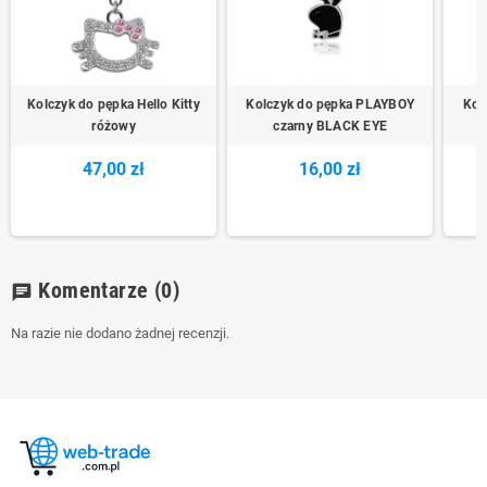
Kolczyk do pępka Hello Kitty
Kolczyk do pępka PLAYBOY
Kol
różowy
czarny BLACK EYE
47,00 zł
16,00 zł
Komentarze
(0)
chat
Na razie nie dodano żadnej recenzji.