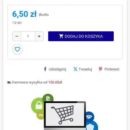
6,50 zł
Brutto
1-2 dni
shopping_cart
remove
add
DODAJ DO KOSZYKA
favorite_border
Udostępnij
Tweetuj
Pinterest
Darmowa wysyłka od
150.00zł
local_shipping