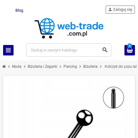
person
Zaloguj się
Blog
0
view_headline
search
chevron_right
chevron_right
chevron_right
chevron_right
chevron_right
Moda
Biżuteria i Zegarki
Piercing
Biżuteria
Kolczyk do uszu lab