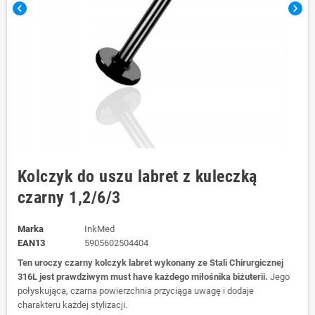
chevron_left
chevron_right
Kolczyk do uszu labret z kuleczką
czarny 1,2/6/3
Marka
InkMed
EAN13
5905602504404
Ten uroczy czarny kolczyk labret wykonany ze Stali Chirurgicznej
316L jest prawdziwym must have każdego miłośnika biżuterii.
Jego
połyskująca, czarna powierzchnia przyciąga uwagę i dodaje
charakteru każdej stylizacji.